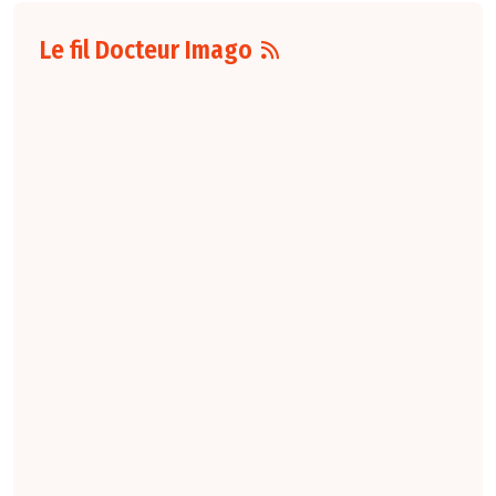
Le fil Docteur Imago
07 août
16:00
Pour la détection
du cancer du sein,
les performances
diagnostiques des
protocoles d'IRM
abrégée par
rapport à l'IRM
standard varient
selon le protocole
et le contexte
clinique. La
technique FAST
conserve une
sensibilité élevée,