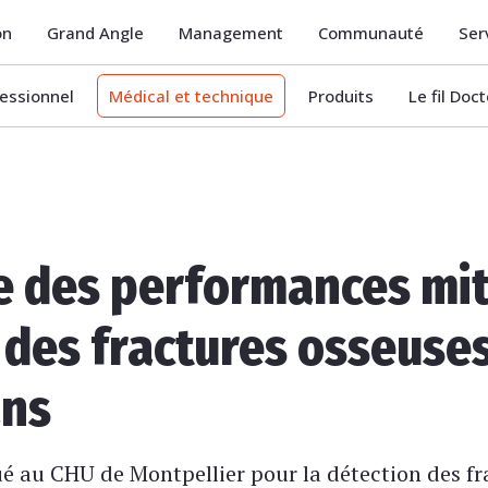
on
Grand Angle
Management
Communauté
Ser
essionnel
Médical et technique
Produits
Le fil Doc
te des performances mi
 des fractures osseuses
ans
lué au CHU de Montpellier pour la détection des fr