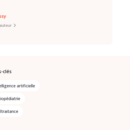
ssy
l’auteur
-clés
elligence artificielle
iopédiatrie
ltraitance