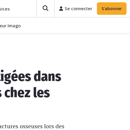
Se connecter
vices
S'abonner
teur Imago
tigées dans
 chez les
actures osseuses lors des