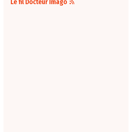
Le fil Docteur Imago
07 août
16:00
Pour la détection
du cancer du sein,
les performances
diagnostiques des
protocoles d'IRM
abrégée par
rapport à l'IRM
standard varient
selon le protocole
et le contexte
clinique. La
technique FAST
conserve une
sensibilité élevée,
tandis que la
combinaison FAST +