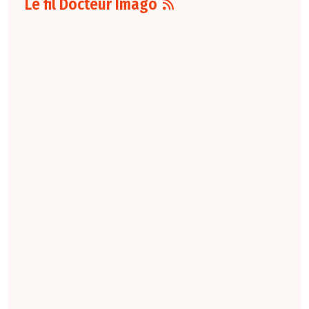
Le fil Docteur Imago
07 août
16:00
Pour la détection
du cancer du sein,
les performances
diagnostiques des
protocoles d'IRM
abrégée par
rapport à l'IRM
standard varient
selon le protocole
et le contexte
clinique. La
technique FAST
conserve une
sensibilité élevée,
tandis que la
combinaison FAST +