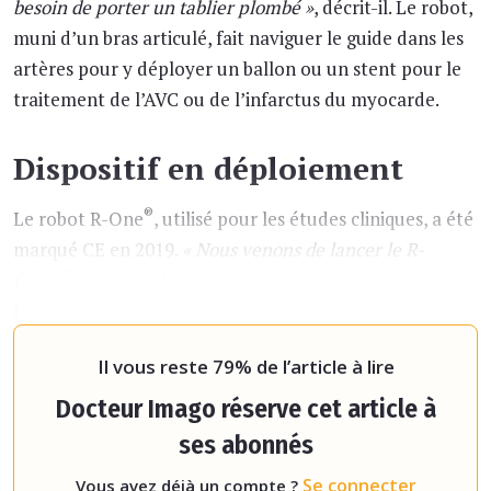
besoin de porter un tablier plombé »
, décrit-il. Le robot,
muni d’un bras articulé, fait naviguer le guide dans les
artères pour y déployer un ballon ou un stent pour le
traitement de l’AVC ou de l’infarctus du myocarde.
Dispositif en déploiement
®
Le robot R-One
, utilisé pour les études cliniques, a été
marqué CE en 2019.
« Nous venons de lancer le R-
®
One+
qui est sa déclinaison commerciale »,
se félicite
Philippe Bencteux. Le dispositif se déploie
actuellement en Europe et dans le mo
Il vous reste 79% de l’article à lire
Docteur Imago réserve cet article à
ses abonnés
Se connecter
Vous avez déjà un compte ?