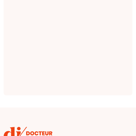
de générer, à partir
des notes cliniques,
des indications
pertinentes en
radiologie qui
seraient plus
complètes et plus
factuelles que les
indications émises
par des cliniciens
(
étude
).