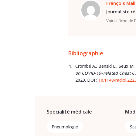
François Mal
Journaliste r
Voir la fiche de 
Bibliographie
Crombé A., Bensid L., Seux M. e
on COVID-19–related Chest CT
2023. DOI :
10.1148/radiol.222
Spécialité médicale
Moda
Pneumologie
Sc