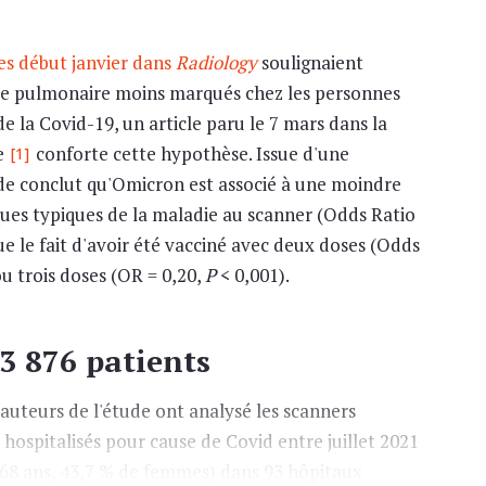
es début janvier dans
Radiology
soulignaient
inte pulmonaire moins marqués chez les personnes
e la Covid-19, un article paru le 7 mars dans la
e
conforte cette hypothèse. Issue d'une
[1]
ude conclut qu'Omicron est associé à une moindre
ques typiques de la maladie au scanner (Odds Ratio
e le fait d'avoir été vacciné avec deux doses (Odds
ou trois doses (OR = 0,20,
P
< 0,001).
3 876 patients
s auteurs de l'étude ont analysé les scanners
 hospitalisés pour cause de Covid entre juillet 2021
68 ans, 43,7 % de femmes) dans 93 hôpitaux