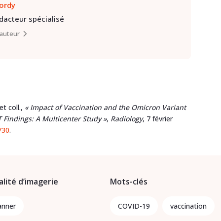
lordy
édacteur spécialisé
l’auteur
t coll.,
« Impact of Vaccination and the Omicron Variant
 Findings: A Multicenter Study »
,
Radiology
, 7 février
730
.
lité d’imagerie
Mots-clés
anner
COVID-19
vaccination