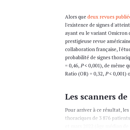
Alors que
deux revues publié
l'existence de signes d'atte
ayant eu le variant Omicron d
prestigieuse revue américain
collaboration française, l'ét
probabilité de signes thoraci
= 0,46,
P
< 0,001), de même qu
Ratio (OR) = 0,32,
P
< 0,001) 
Les scanners de 
Pour arriver à ce résultat, le
thoraciques de 3 876 patients
et mars 2022 (âge médian de 