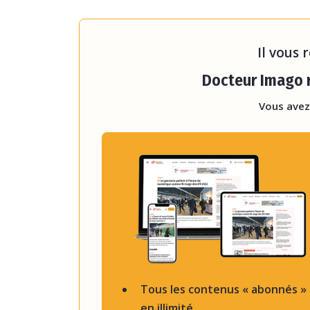
publics et privés français, et
Imadis. Le statut vaccinal des
Il vous 
Docteur Imago r
Vous avez
Tous les contenus « abonnés »
en illimité