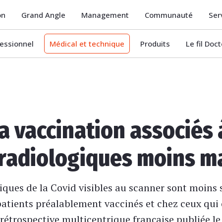
on
Grand Angle
Management
Communauté
Ser
essionnel
Médical et technique
Produits
Le fil Doc
a vaccination associés 
radiologiques moins m
iques de la Covid visibles au scanner sont moins 
patients préalablement vaccinés et chez ceux qui 
rétrospective multicentrique française publiée l