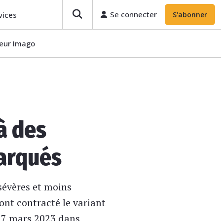
Se connecter
vices
S'abonner
teur Imago
à des
arqués
sévères et moins
ont contracté le variant
e 7 mars 2023 dans