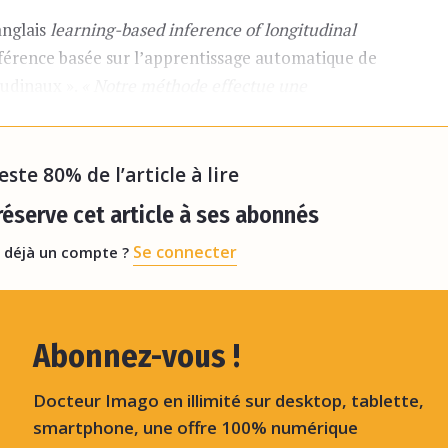
anglais
learning-based inference of longitudinal
 inférence basée sur l’apprentissage automatique de
udinaux ».
« Notre méthode effectue une
es longitudinales afin d’établir une prédiction de
xpliquent les auteurs dans l’
abstract
de la publicat
reste 80% de l’article à lire
éserve cet article à ses abonnés
Se connecter
 déjà un compte ?
Abonnez-vous !
Docteur Imago en illimité sur desktop, tablette,
smartphone, une offre 100% numérique