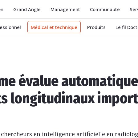
on
Grand Angle
Management
Communauté
Ser
essionnel
Médical et technique
Produits
Le fil Doc
me évalue automatique
 longitudinaux import
hercheurs en intelligence artificielle en radiolo