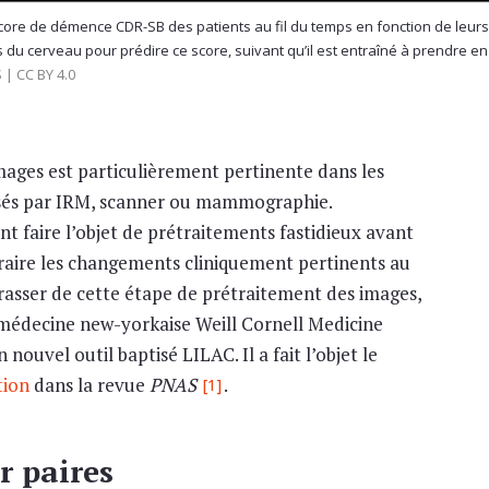
du score de démence CDR-SB des patients au fil du temps en fonction de leu
 du cerveau pour prédire ce score, suivant qu’il est entraîné à prendre en
 | CC BY 4.0
mages est particulièrement pertinente dans les
alisés par IRM, scanner ou mammographie.
nt faire l’objet de prétraitements fastidieux avant
traire les changements cliniquement pertinents au
rrasser de cette étape de prétraitement des images,
 médecine new-yorkaise Weill Cornell Medicine
nouvel outil baptisé LILAC. Il a fait l’objet le
tion
dans la revue
PNAS
.
[1]
 paires