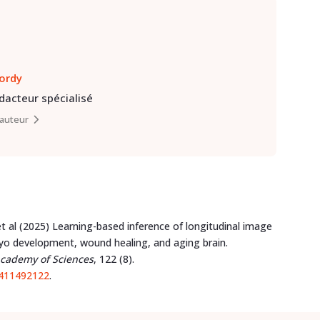
lordy
édacteur spécialisé
l’auteur
 al (2025) Learning-based inference of longitudinal image
ryo development, wound healing, and aging brain.
Academy of Sciences
, 122 (8).
.2411492122
.