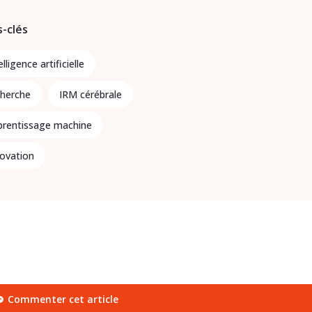
-clés
elligence artificielle
cherche
IRM cérébrale
prentissage machine
novation
Commenter cet article