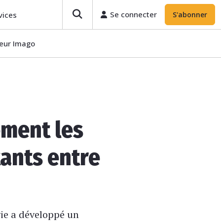
Se connecter
vices
S'abonner
teur Imago
ment les
ants entre
gie a développé un