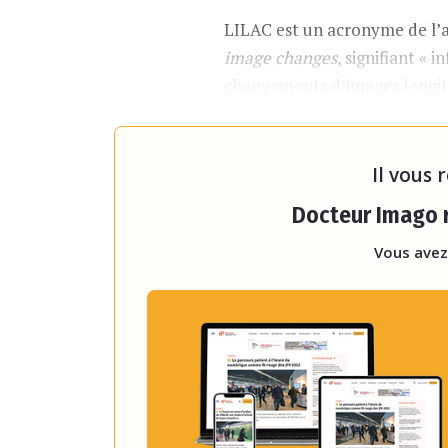
LILAC est un acronyme de l’
image changes
, signifiant «
changements d’images longit
comparaison par paires d’imag
la différence temporelle »
, e
Il vous 
Docteur Imago r
Vous avez