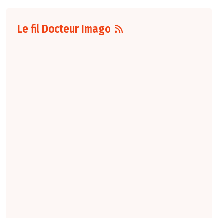
Le fil Docteur Imago
07 août
16:00
Pour la détection
du cancer du sein,
les performances
diagnostiques des
protocoles d'IRM
abrégée par
rapport à l'IRM
standard varient
selon le protocole
et le contexte
clinique. La
technique FAST
conserve une
sensibilité élevée,