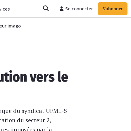
Se connecter
vices
S'abonner
teur Imago
tion vers le
ogique du syndicat UFML-S
tation du secteur 2,
ires imposées par la