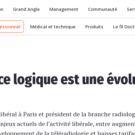
on
Grand Angle
Management
Communauté
Ser
essionnel
Médical et technique
Produits
Le fil Doc
e logique est une évolu
libéral à Paris et président de la branche radiol
njeux actuels de l’activité libérale, entre augmen
veloppement de la téléradiologie et baisses tarifa