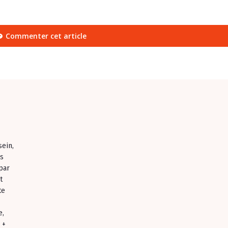
Commenter cet article
sein,
es
par
t
te
e,
 +