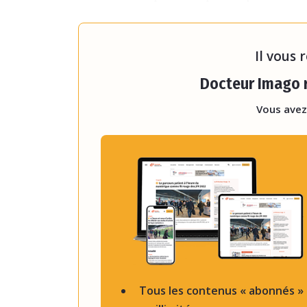
sociétés financiarisées qui fo
financier derrière. Il y a une s
Il vous 
Docteur Imago r
Vous avez
Tous les contenus « abonnés »