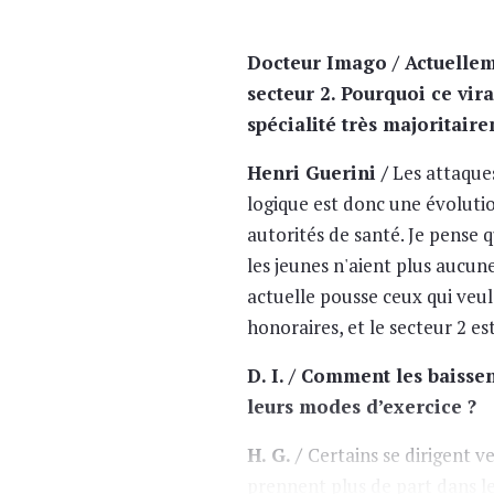
Docteur Imago / Actuellem
secteur 2. Pourquoi ce vira
spécialité très majoritair
Henri Guerini /
Les attaques
logique est donc une évolution
autorités de santé. Je pense 
les jeunes n'aient plus aucun
actuelle pousse ceux qui veule
honoraires, et le secteur 2 es
D. I. / Comment les baisse
leurs modes d’exercice ?
H. G. /
Certains se dirigent ve
prennent plus de part dans les