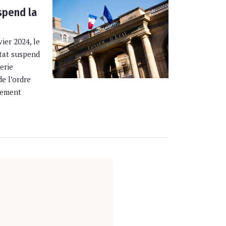
spend la
ier 2024, le
État suspend
erie
e l’ordre
gement