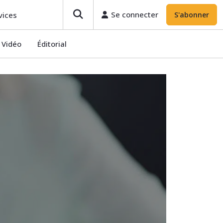
Se connecter
S'abonner
Se connecter
vices
S'abonner
Vidéo
Éditorial