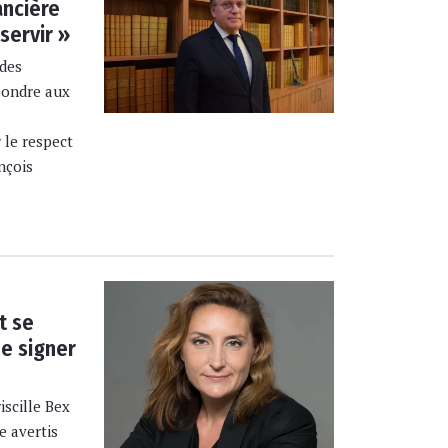
ancière
servir »
 des
pondre aux
r le respect
nçois
t se
de signer
iscille Bex
e avertis