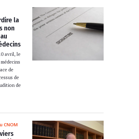
dire la
rs non
 au
édecins
 avril, le
s médecins
ace de
cessus de
audition de
 du CNOM
viers