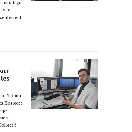
des montages
tion et
nsentement.
our
 les
 à l’hôpital
s Hospices
oupe
meric
ollectif