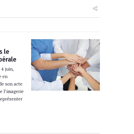
s le
bérale
4 juin,
e en
de son acte
e l’imagerie
 représenter