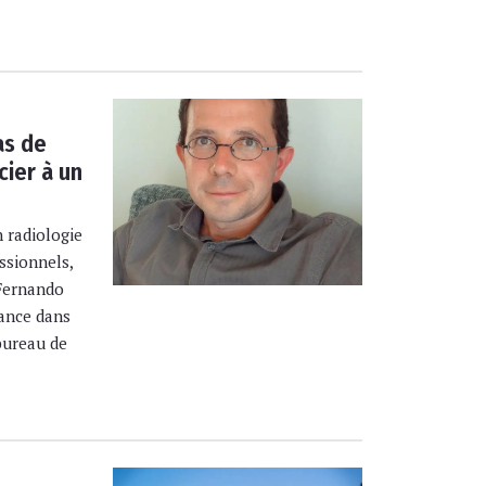
as de
cier à un
n radiologie
essionnels,
 Fernando
rance dans
bureau de