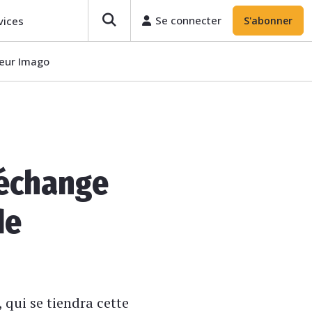
Se connecter
vices
S'abonner
teur Imago
’échange
de
 qui se tiendra cette