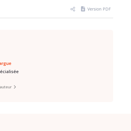
Version PDF
argue
pécialisée
l’auteur