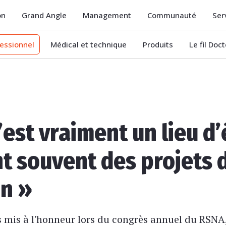
on
Grand Angle
Management
Communauté
Ser
essionnel
Médical et technique
Produits
Le fil Doc
’est vraiment un lieu d
nt souvent des projets 
on »
s mis à l'honneur lors du congrès annuel du RSNA,