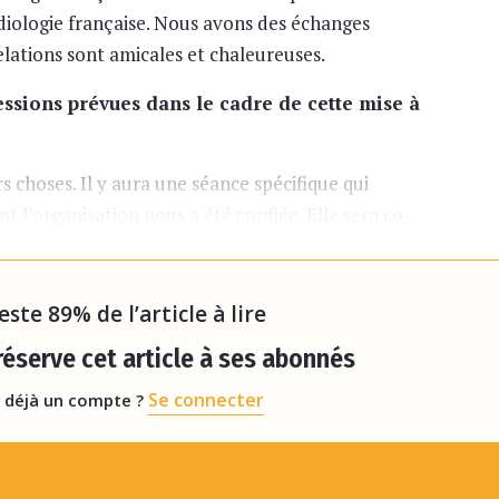
diologie française. Nous avons des échanges
elations sont amicales et chaleureuses.
sessions prévues dans le cadre de cette mise à
rs choses. Il y aura une séance spécifique qui
t l’organisation nous a été confiée. Elle sera co-
u RSNA, le professeur Umar Mahmood, et par moi-
reste 89% de l’article à lire
éserve cet article à ses abonnés
Se connecter
 déjà un compte ?