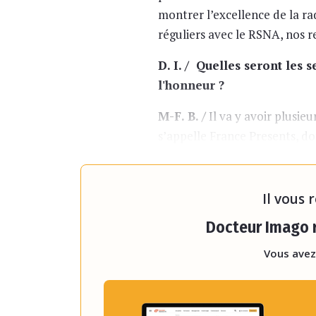
montrer l’excellence de la ra
réguliers avec le RSNA, nos r
D. I. / Quelles seront les 
l'honneur ?
M-F. B. /
Il va y avoir plusieu
s’appelle France Presents, don
présidée par le président d
même. On a
Il vous 
Docteur Imago r
Vous avez