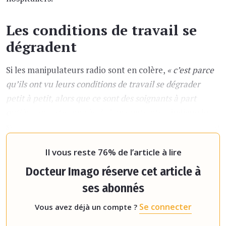
Les conditions de travail se
dégradent
Si les manipulateurs radio sont en colère,
« c’est parce
qu’ils ont vu leurs conditions de travail se dégrader
petit à petit, alors que ce sont des soignants à part
entière, investis auprès de leurs patients »
, indique le
syndicaliste.
« C’était déjà difficile avant la pandémie de
Covid-19. Aujourd’hui de nombreux soignants qu
Il vous reste 76% de l’article à lire
Docteur Imago réserve cet article à
ses abonnés
Se connecter
Vous avez déjà un compte ?