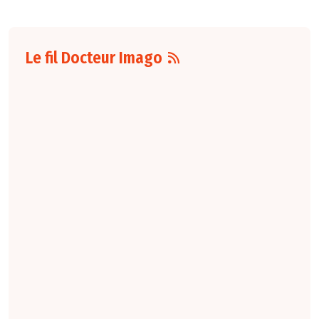
Le fil Docteur Imago
07 août
16:00
Pour la détection
du cancer du sein,
les performances
diagnostiques des
protocoles d'IRM
abrégée par
rapport à l'IRM
standard varient
selon le protocole
et le contexte
clinique. La
technique FAST
conserve une