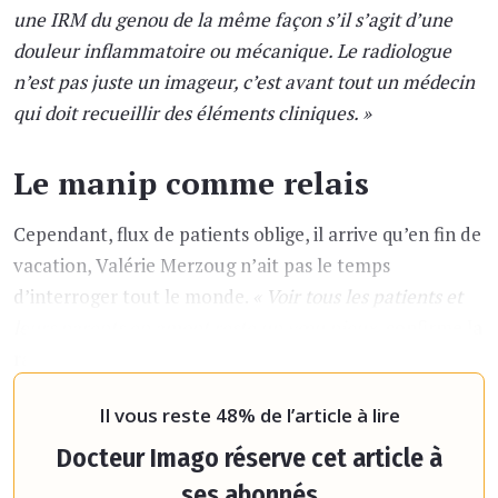
une IRM du genou de la même façon s’il s’agit d’une
douleur inflammatoire ou mécanique. Le radiologue
n’est pas juste un imageur, c’est avant tout un médecin
qui doit recueillir des éléments cliniques. »
Le manip comme relais
Cependant, flux de patients oblige, il arrive qu’en fin de
vacation, Valérie Merzoug n’ait pas le temps
d’interroger tout le monde.
« Voir tous les patients et
leurs parents en amont reste un vœu pieux
, confirme la
radiologue
. Quand je n’ai pas le temps de le faire, le
manipulateur est un relais important pour poser ces qu
Il vous reste 48% de l’article à lire
Docteur Imago réserve cet article à
ses abonnés