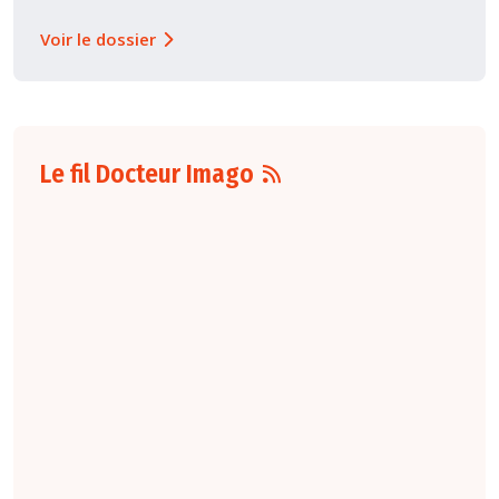
Voir le dossier
Le fil Docteur Imago
07 août
16:00
Pour la détection
du cancer du sein,
les performances
diagnostiques des
protocoles d'IRM
abrégée par
rapport à l'IRM
standard varient
selon le protocole