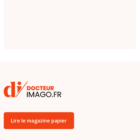
factuelles que les
indications émises
par des cliniciens
(
étude
).
Lire le magazine papier