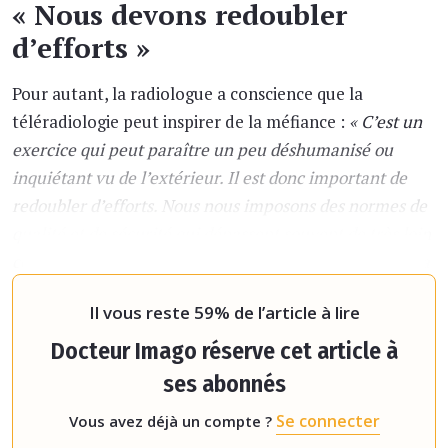
« Nous devons redoubler
d’efforts »
Pour autant, la radiologue a conscience que la
téléradiologie peut inspirer de la méfiance :
« C’est un
exercice qui peut paraître un peu déshumanisé ou
inquiétant vu de l’extérieur. Il est donc important de
redoubler d’efforts. Nous nous imposons des normes de
qualité et de sécurité qui dépassent souvent de très loin
ce qu’on imagine, par exemple la revue par les pairs, la
gestion des risques, le suivi des dossiers, les CRE
Il vous reste 59% de l’article à lire
Docteur Imago réserve cet article à
ses abonnés
Se connecter
Vous avez déjà un compte ?