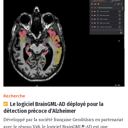
Recherche
Le logiciel BrainGML-AD déployé pour la
détection précoce d’Alzheimer
Développé par la société française GeodAIsics en partenariat
avec le réseau Vidi, le logiciel BrainGML®-AD est une