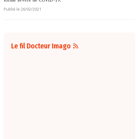
Publié le 26/02/2021
Le fil Docteur Imago
05 août
16:00
L'élastographie
shear wave
ultra-
rapide serait
réalisable dans le
cadre de la
thrombose
veineuse profonde
pédiatrique, en
particulier chez les
enfants plus âgés