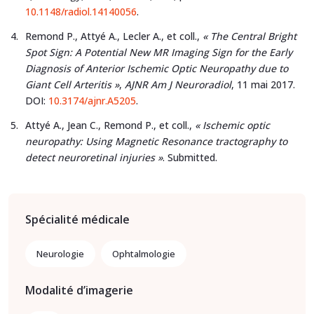
10.1148/radiol.14140056
.
Remond P., Attyé A., Lecler A., et coll.,
« The Central Bright
Spot Sign: A Potential New MR Imaging Sign for the Early
Diagnosis of Anterior Ischemic Optic Neuropathy due to
Giant Cell Arteritis »
,
AJNR Am J Neuroradiol
, 11 mai 2017.
DOI:
10.3174/ajnr.A5205
.
Attyé A., Jean C., Remond P., et coll.,
« Ischemic optic
neuropathy: Using Magnetic Resonance tractography to
detect neuroretinal injuries »
. Submitted.
Spécialité médicale
Neurologie
Ophtalmologie
Modalité d’imagerie