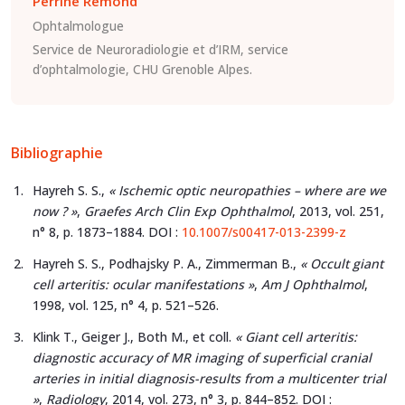
Perrine Remond
Ophtalmologue
Service de Neuroradiologie et d’IRM, service
d’ophtalmologie, CHU Grenoble Alpes.
Bibliographie
Hayreh S. S.,
« Ischemic optic neuropathies – where are we
now ? »
,
Graefes Arch Clin Exp Ophthalmol
, 2013, vol. 251,
n° 8, p. 1873–1884. DOI :
10.1007/s00417-013-2399-z
Hayreh S. S., Podhajsky P. A., Zimmerman B.,
« Occult giant
cell arteritis: ocular manifestations »
,
Am J Ophthalmol
,
1998, vol. 125, n° 4, p. 521–526.
Klink T., Geiger J., Both M., et coll.
« Giant cell arteritis:
diagnostic accuracy of MR imaging of superficial cranial
arteries in initial diagnosis-results from a multicenter trial
»
,
Radiology
, 2014, vol. 273, n° 3, p. 844–852. DOI :