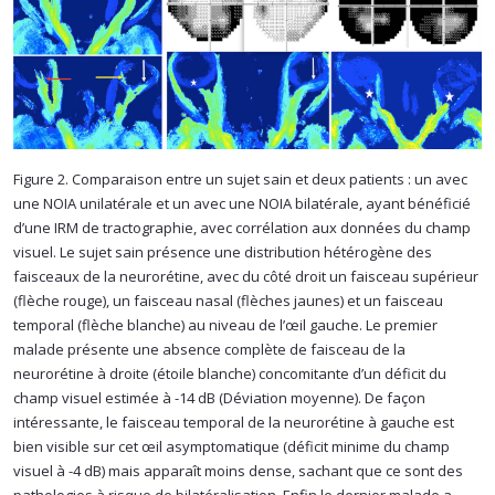
Figure 2. Comparaison entre un sujet sain et deux patients : un avec
une NOIA unilatérale et un avec une NOIA bilatérale, ayant bénéficié
d’une IRM de tractographie, avec corrélation aux données du champ
visuel. Le sujet sain présence une distribution hétérogène des
faisceaux de la neurorétine, avec du côté droit un faisceau supérieur
(flèche rouge), un faisceau nasal (flèches jaunes) et un faisceau
temporal (flèche blanche) au niveau de l’œil gauche. Le premier
malade présente une absence complète de faisceau de la
neurorétine à droite (étoile blanche) concomitante d’un déficit du
champ visuel estimée à -14 dB (Déviation moyenne). De façon
intéressante, le faisceau temporal de la neurorétine à gauche est
bien visible sur cet œil asymptomatique (déficit minime du champ
visuel à -4 dB) mais apparaît moins dense, sachant que ce sont des
pathologies à risque de bilatéralisation. Enfin le dernier malade a