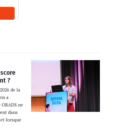
 score
nt ?
2026 de la
rin a
re ORADS ne
ment dans
 et lorsque