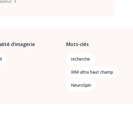
l’auteur
lité d’imagerie
Mots-clés
M
recherche
IRM ultra haut champ
NeuroSpin