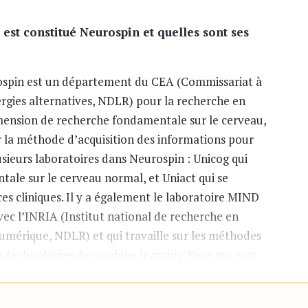
st constitué Neurospin et quelles sont ses
spin est un département du CEA (Commissariat à
ergies alternatives, NDLR) pour la recherche en
dimension de recherche fondamentale sur le cerveau,
r la méthode d’acquisition des informations pour
lusieurs laboratoires dans Neurospin : Unicog qui
tale sur le cerveau normal, et Uniact qui se
es cliniques. Il y a également le laboratoire MIND
vec l’INRIA (Institut national de recherche en
numérique, NDLR) et qui travaille sur les méthodes
es technologies de machine learning. Pour ma part,
té BAOBAB qui fait de la recherche sur la méthode
rticulier à ultra haut champ magnétique –