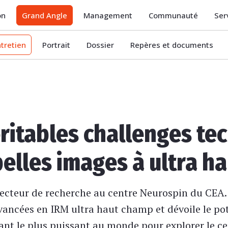
on
Grand Angle
Management
Communauté
Ser
ntretien
Portrait
Dossier
Repères et documents
véritables challenges te
belles images à ultra 
ecteur de recherche au centre Neurospin du CEA. 
avancées en IRM ultra haut champ et dévoile le pot
imant le plus puissant au monde pour explorer le 