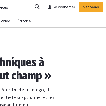
Se connecter
S'abonner
Se connecter
vices
S'abonner
Vidéo
Éditorial
chniques à
haut champ »
Pour Docteur Imago, il
entiel exceptionnel et les
cerveau humain.