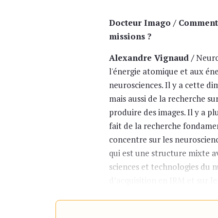
Docteur Imago / Comment e
missions ?
Alexandre Vignaud /
Neuro
l'énergie atomique et aux én
neurosciences. Il y a cette 
mais aussi de la recherche su
produire des images. Il y a p
fait de la recherche fondamen
concentre sur les neuroscienc
qui est une structure mixte a
sciences et technologies du 
d’acquisition en IRM et sur l
je travaille au sein de l’uni
d’acquisition en IRM – en pa