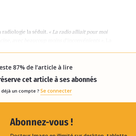
 radiologie la séduit.
« La radio alliait pour moi
ecine, avec beaucoup moins d’inconvénients ».
La
u fil de son internat, une révélation qu’elle a
de peur de reproduire un schém
reste 87% de l’article à lire
éserve cet article à ses abonnés
Se connecter
 déjà un compte ?
Abonnez-vous !
Docteur Imago en illimité sur desktop, tablette,