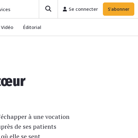
Se connecter
S'abonner
Se connecter
vices
S'abonner
Vidéo
Éditorial
 cœur
’échapper à une vocation
près de ses patients
où elle se sent