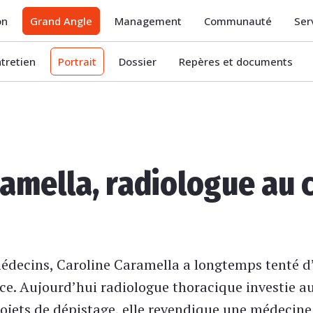
on
Grand Angle
Management
Communauté
Ser
ntretien
Portrait
Dossier
Repères et documents
ramella, radiologue au
édecins, Caroline Caramella a longtemps tenté d
ce. Aujourd’hui radiologue thoracique investie au
jets de dépistage, elle revendique une médecine 