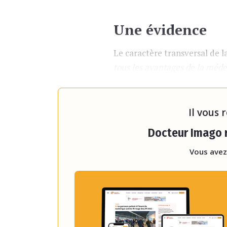
Une évidence
Le caractère transversal de la
tous les avantages de la méd
spécialité devient très vite, a
longtemps cherché à éviter 
Il vous 
Docteur Imago r
Vous avez