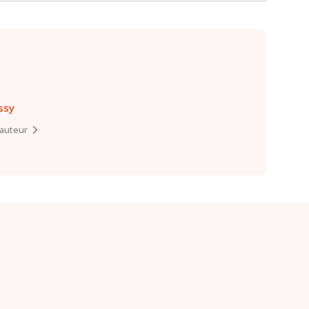
ssy
l’auteur