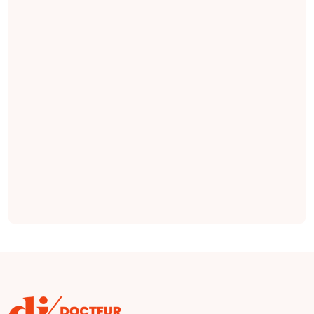
multiparamétrique
rénale permettrait
le dépistage
précoce et non
invasif de
l'insuffisance
rénale chronique,
et l'imagerie DWI
serait la séquence
la plus importante
(
étude
).