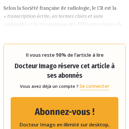
Selon la Société française de radiologie, le CR est la
« transcription écrite, en termes clairs et sans
ambiguïté, et la transmission des différentes étapes de
l’examen radiologique : indication, techniques de
réalisation, résultats, synthèse et conclusion médicale »
.
Le CR doit répondre à l’object
Il vous reste 98% de l’article à lire
Docteur Imago réserve cet article à
ses abonnés
Se connecter
Vous avez déjà un compte ?
Abonnez-vous !
Docteur Imago en illimité sur desktop,