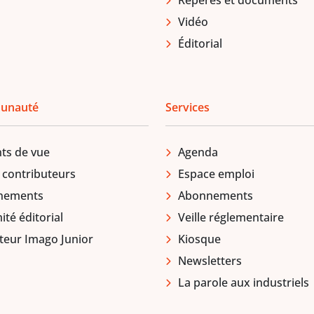
Repères et documents
Vidéo
Éditorial
unauté
Services
ts de vue
Agenda
 contributeurs
Espace emploi
nements
Abonnements
té éditorial
Veille réglementaire
teur Imago Junior
Kiosque
Newsletters
La parole aux industriels