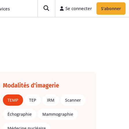
Se connecter
vices
S'abonner
Modalités d'imagerie
TEMP
TEP
IRM
Scanner
Échographie
Mammographie
Médecine nucléaire