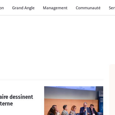
on
Grand Angle
Management
Communauté
Ser
aire dessinent
nterne