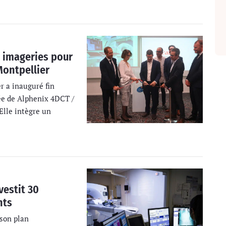
s imageries pour
Montpellier
r a inauguré fin
ée de Alphenix 4DCT /
Elle intègre un
estit 30
nts
son plan