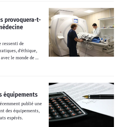
s provoquera-t-
a médecine
e ressenti de
ratiques, d’éthique,
 avec le monde de ...
s équipements
 récemment publié une
nt des équipements,
tats espérés.