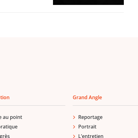
tion
Grand Angle
e au point
Reportage
pratique
Portrait
grès
L’entretien