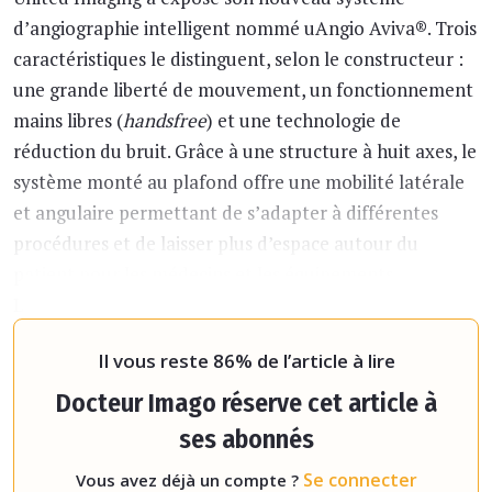
d’angiographie intelligent nommé uAngio Aviva®. Trois
caractéristiques le distinguent, selon le constructeur :
une grande liberté de mouvement, un fonctionnement
mains libres (
handsfree
) et une technologie de
réduction du bruit. Grâce à une structure à huit axes, le
système monté au plafond offre une mobilité latérale
et angulaire permettant de s’adapter à différentes
procédures et de laisser plus d’espace autour du
patient pour les médecins et les équipements.
Le mode
handsfree
repose sur l’utilisation de trois
caméras dotées d’intelligence art
Il vous reste 86% de l’article à lire
Docteur Imago réserve cet article à
ses abonnés
Se connecter
Vous avez déjà un compte ?