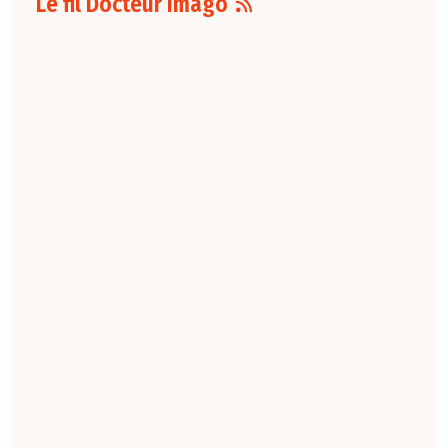
Le fil Docteur Imago
07 août
16:00
Pour la détection
du cancer du sein,
les performances
diagnostiques des
protocoles d'IRM
abrégée par
rapport à l'IRM
standard varient
selon le protocole
et le contexte
clinique. La
technique FAST
conserve une
sensibilité élevée,
tandis que la
combinaison FAST +