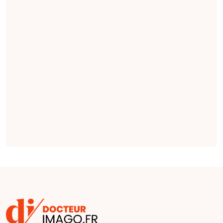
des notes cliniques,
des indications
pertinentes en
radiologie qui
seraient plus
complètes et plus
factuelles que les
indications émises
par des cliniciens
(
étude
).