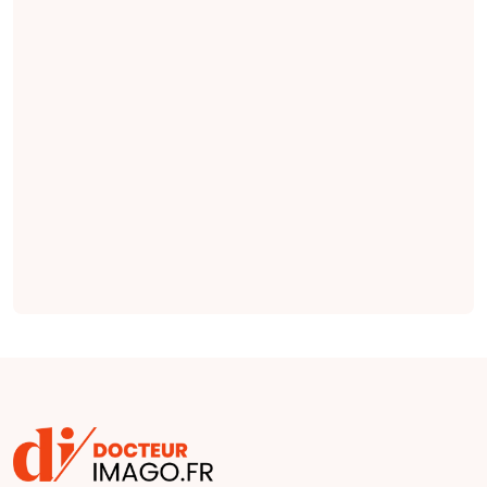
rénale permettrait
le dépistage
précoce et non
invasif de
l'insuffisance
rénale chronique,
et l'imagerie DWI
serait la séquence
la plus importante
(
étude
).