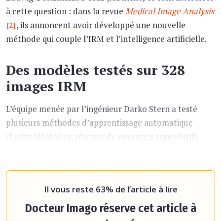
à cette question : dans la revue
Medical Image Analysis
, ils annoncent avoir développé une nouvelle
[2]
méthode qui couple l’IRM et l’intelligence artificielle.
Des modèles testés sur 328
images IRM
L’équipe menée par l’ingénieur Darko Stern a testé
plusieurs méthodes d’apprentissage automatique
(forêts aléatoires, réseaux de neurones convolutifs
profonds) sur des images d’IRM 3D de la main. Les
différents modèles ont été entraînés sur une base de
données de 328 images IRM collecté
Il vous reste 63% de l’article à lire
Docteur Imago réserve cet article à