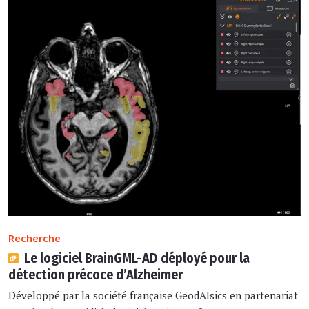
Recherche
Le logiciel BrainGML-AD déployé pour la
détection précoce d’Alzheimer
Développé par la société française GeodAIsics en partenariat