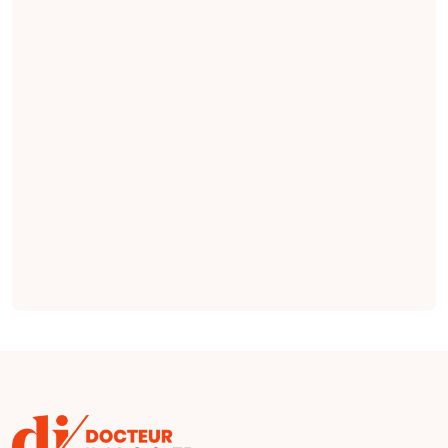
de générer, à partir
des notes cliniques,
des indications
pertinentes en
radiologie qui
seraient plus
complètes et plus
factuelles que les
indications émises
par des cliniciens
(
étude
).