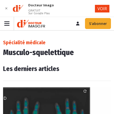
Docteur Imago
✕
VOIR
GRATUIT
Sur Google Play
S'abonner
Spécialité médicale
Musculo-squelettique
Les derniers articles