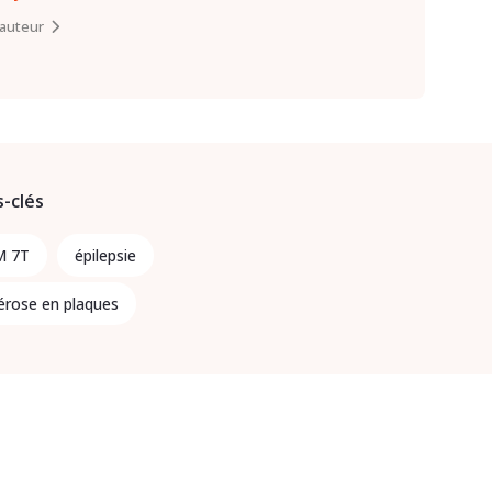
l’auteur
-clés
M 7T
épilepsie
lérose en plaques