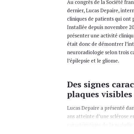
Au congrès de la Société fran
dernier, Lucas Depaire, inter
cliniques de patients qui ont 
Installée depuis novembre 20
présenter une activité clinique
était donc de démontrer l’int
neuroradiologie selon trois c
l’épilepsie et le gliome.
Des signes carac
plaques visibles
Lucas Depaire a présenté dan
ans atteinte d’une sclérose e
caractéristique de la maladie 
est bien visible sur la séquen