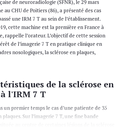
çaise de neuroradiologie (SFNR), le 29 mars
ne au CHU de Poitiers (86), a présenté des cas
passé une IRM 7 T au sein de l’établissement.
19, cette machine est la première en France à
, rappelle l’orateur. L’objectif de cette session
érêt de l’imagerie 7 T en pratique clinique en
adres nosologiques, la sclérose en plaques,
téristiques de la sclérose en
 à l'IRM 7 T
s un premier temps le cas d’une patiente de 35
n plaques. Sur l’imagerie 7 T, une fine bande
située au centre de certaines lésions de la sclérose
ce SWI alors qu’elle n’a pas pu être décelée sur la