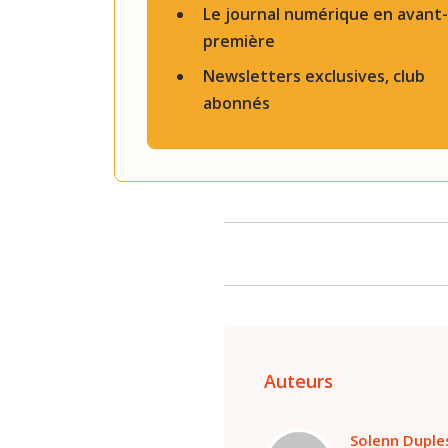
Le journal numérique en avant-
première
Newsletters exclusives, club
abonnés
Auteurs
Solenn Duple