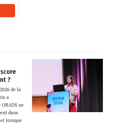
 score
nt ?
2026 de la
rin a
re ORADS ne
ment dans
 et lorsque