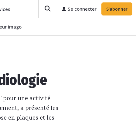
Se connecter
vices
S'abonner
teur Imago
diologie
T pour une activité
sement, a présenté les
se en plaques et les