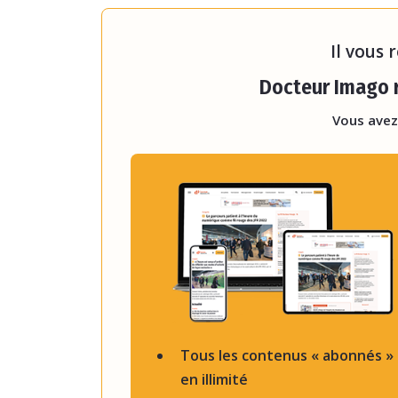
séquence réalisée en 3 T, rap
Il vous 
Docteur Imago r
Vous avez
Tous les contenus « abonnés »
en illimité