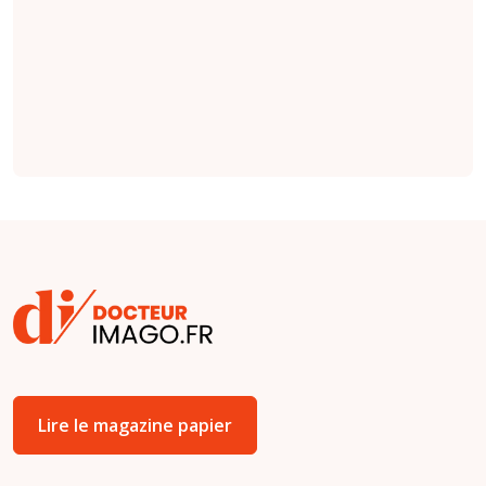
et l'imagerie DWI
serait la séquence
la plus importante
(
étude
).
Lire le magazine papier