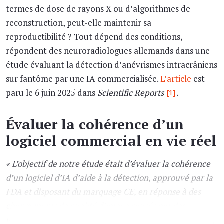
termes de dose de rayons X ou d’algorithmes de
reconstruction, peut-elle maintenir sa
reproductibilité ? Tout dépend des conditions,
répondent des neuroradiologues allemands dans une
étude évaluant la détection d’anévrismes intracrâniens
sur fantôme par une IA commercialisée.
L’article
est
paru le 6 juin 2025 dans
Scientific Reports
.
[1]
Évaluer la cohérence d’un
logiciel commercial en vie réel
« L’objectif de notre étude était d’évaluer la cohérence
d’un logiciel d’IA d’aide à la détection, approuvé par la
FDA et disposant du marquage CE, en réponse à des
changements de qualité d’image causés par des
variations de dose et d’algorithmes de reconstruction »
,