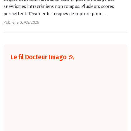
anévrismes intracrâniens non rompus. Plusieurs scores
permettent d'évaluer les risques de rupture pour ...
Publié le 05/08/2026
Le fil Docteur Imago
06 août
16:00
L'arrêté du 4 août
2026
fixant le
nombre d'étudiants
de troisième cycle
des études de
médecine
susceptibles d'être
affectés, par