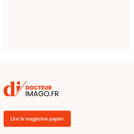
factuelles que les
indications émises
par des cliniciens
(
étude
).
Lire le magazine papier