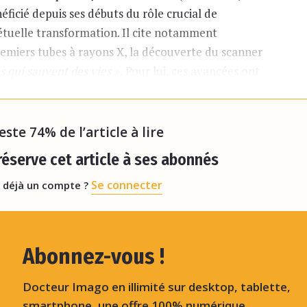
néficié depuis ses débuts du rôle crucial de
pétuelle transformation. Il cite notamment
remiers tubes à rayons X, la découverte du scanner
s qui sauvent des vies ».
Pour lui, ces avancées ont
ravail d’équipe, à l’image de l’exploitation de la
reste 74% de l’article à lire
éserve cet article à ses abonnés
Se connecter
 déjà un compte ?
Abonnez-vous !
Docteur Imago en illimité sur desktop, tablette,
smartphone, une offre 100% numérique