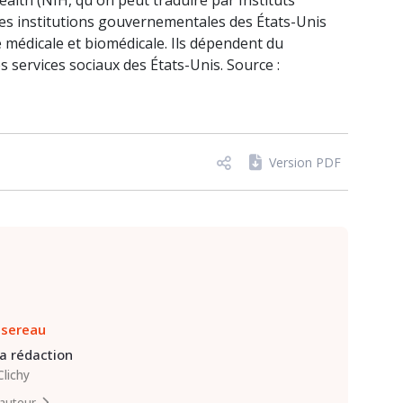
Health (NIH, qu'on peut traduire par Instituts
des institutions gouvernementales des États-Unis
e médicale et biomédicale. Ils dépendent du
 services sociaux des États-Unis. Source :
Version PDF
ssereau
la rédaction
Clichy
l’auteur