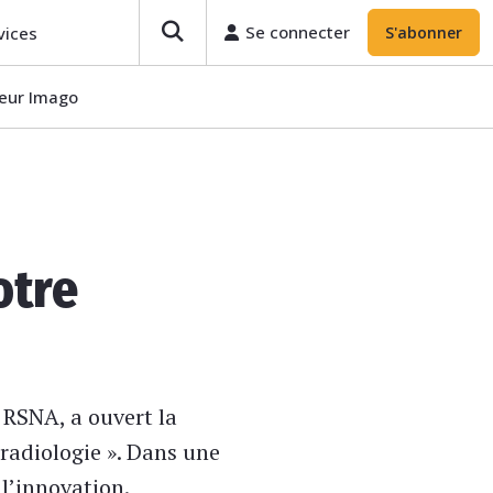
Se connecter
vices
S'abonner
teur Imago
otre
 RSNA, a ouvert la
 radiologie ». Dans une
 l’innovation.