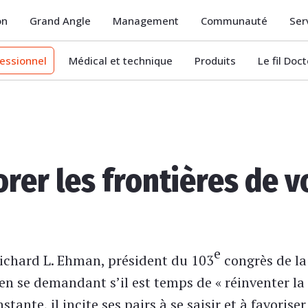
on
Grand Angle
Management
Communauté
Ser
essionnel
Médical et technique
Produits
Le fil Doc
orer les frontières de v
e
chard L. Ehman, président du 103
congrès de la
en se demandant s’il est temps de « réinventer la
tante, il incite ses pairs à se saisir et à favoriser