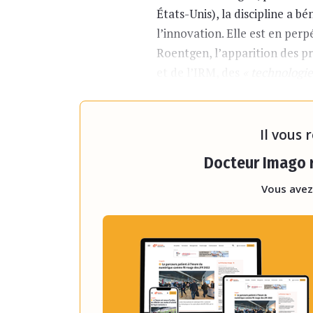
États-Unis), la discipline a bé
l’innovation. Elle est en per
Roentgen, l’apparition des p
et de l’IRM, des
« technologie
toujours été le produit d’un t
transformée de
Il vous 
Docteur Imago r
Vous avez