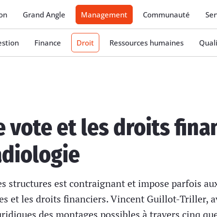
on
Grand Angle
Management
Communauté
Ser
stion
Finance
Droit
Ressources humaines
Qual
e vote et les droits fin
adiologie
ces structures est contraignant et impose parfois au
es et les droits financiers. Vincent Guillot-Triller, 
uridiques des montages possibles à travers cinq qu