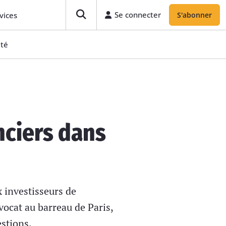
Se connecter
vices
S'abonner
ité
anciers dans
x investisseurs de
avocat au barreau de Paris,
estions.