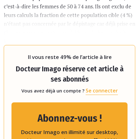
c’est-à-dire les femmes de 50 à 74 ans. Ils ont exclu de
leurs calculs la fraction de cette population cible (4 %)
n’étant pas concernée par le dépistage car déjà prise en
charge pour cancer du sein. À l’issue de leurs calculs,
les auteurs évaluent qu’en France hexagonale, la
couverture totale de la populatio
Il vous reste 49% de l’article à lire
Docteur Imago réserve cet article à
ses abonnés
Se connecter
Vous avez déjà un compte ?
Abonnez-vous !
Docteur Imago en illimité sur desktop,