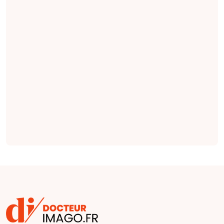
Anévrismes
intracrâniens
non rompus :
stratification
du risque et
stratégies
thérapeutiques
actuelles
En pratique