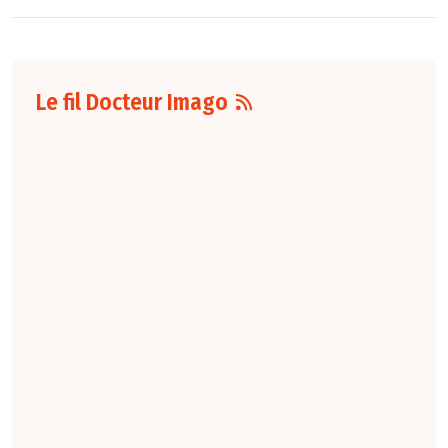
Le fil Docteur Imago
06 août
7:31
Median
Technologies et
Olea Medical
annoncent avoir
conclu un
partenariat pour le
déploiement
commercial du
logiciel Eyonis® LCS
de Median pour le
dépistage du
cancer du poumon