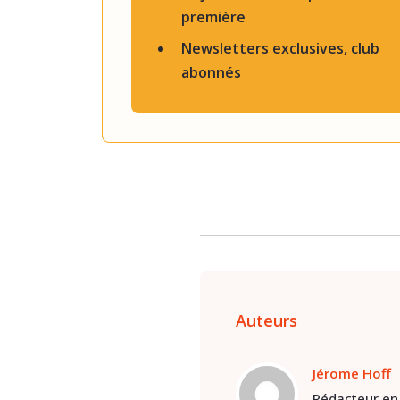
première
Newsletters exclusives, club
abonnés
Auteurs
Jérome Hoff
Rédacteur en 