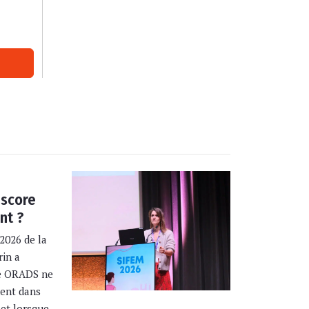
 score
nt ?
2026 de la
rin a
re ORADS ne
ment dans
 et lorsque