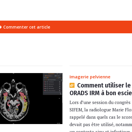
Commenter cet article
Imagerie pelvienne
Comment utiliser le
ORADS IRM à bon escie
Lors d’une session du congrès 
SIFEM, la radiologue Marie Flo
rappelé dans quels cas le sco
devait pas être utilisé, notam
un contexte aigu et infectieux,