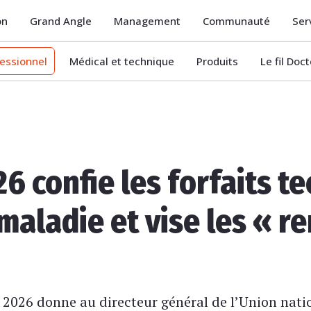
on
Grand Angle
Management
Communauté
Ser
essionnel
Médical et technique
Produits
Le fil Doc
6 confie les forfaits t
maladie et vise les « r
 2026 donne au directeur général de l’Union nati