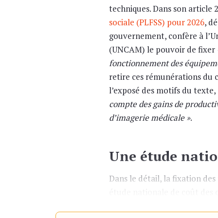
techniques. Dans son article 
sociale (PLFSS) pour 2026
, d
gouvernement, confère à l’Un
(UNCAM) le pouvoir de fixer
fonctionnement des équipeme
retire ces rémunérations du 
l’exposé des motifs du texte
compte des gains de productiv
d’imagerie médicale »
.
Une étude natio
Dans le détail, la fixation de
étude nationale de coût des 
ans et après consultation de 