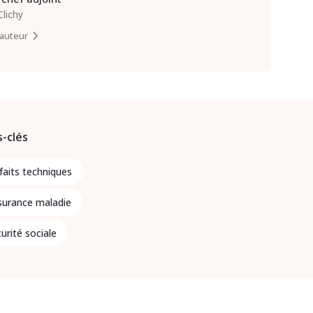
Clichy
l’auteur
-clés
faits techniques
surance maladie
urité sociale