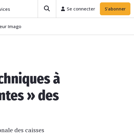
Se connecter
vices
S'abonner
teur Imago
echniques à
entes » des
onale des caisses