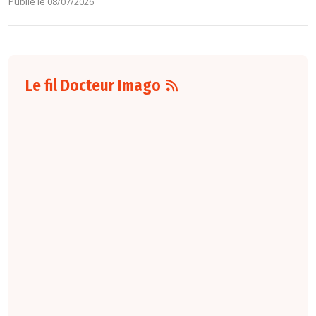
Publié le 08/07/2026
Le fil Docteur Imago
10 août
7:00
Radiopédiatrie
Un
algorithme
entraîné à
partir de
données
adultes testé
en IRM
pédiatrique
Médical et technique /