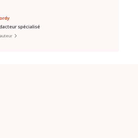
lordy
édacteur spécialisé
l’auteur