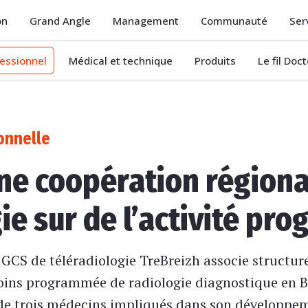
on
Grand Angle
Management
Communauté
Ser
essionnel
Médical et technique
Produits
Le fil Doc
onnelle
une coopération régiona
ie sur de l’activité p
 GCS de téléradiologie TreBreizh associe structur
 soins programmée de radiologie diagnostique en B
s de trois médecins impliqués dans son développe