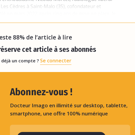
 Les Cèdres à Saint-Malo (35), cofondateur et
Né en mars 2022 après cinq ans de mise en place, le
ne volonté des structures libérales et hospitalières
reste 88% de l’article à lire
éserve cet article à ses abonnés
Se connecter
 déjà un compte ?
Abonnez-vous !
Docteur Imago en illimité sur desktop, tablette,
smartphone, une offre 100% numérique