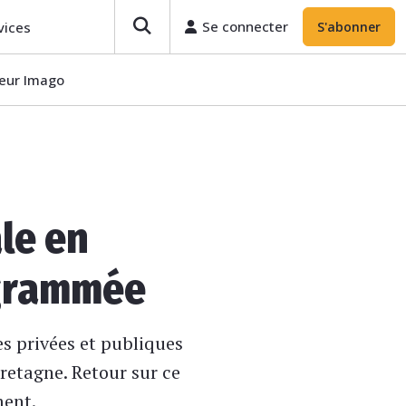
Se connecter
vices
S'abonner
teur Imago
le en
rogrammée
es privées et publiques
retagne. Retour sur ce
ment.