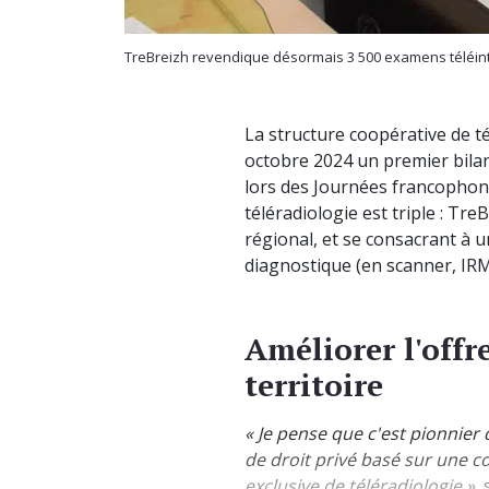
TreBreizh revendique désormais 3 500 examens téléinter
La structure coopérative de 
octobre 2024 un premier bilan
lors des Journées francophone
téléradiologie est triple : Tre
régional, et se consacrant à 
diagnostique (en scanner, IRM
Améliorer l'offr
territoire
« Je pense que c'est pionnie
de droit privé basé sur une co
exclusive de téléradiologie »
,