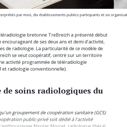
prétés par mois, dix établissements publics participants et six organisati
téléradiologie bretonne TreBreizh a présenté début
 encourageant de ses deux ans et demi d'activité,
s de radiologie. La particularité de ce modèle de
Breizh se veut coopératif, centré sur un territoire
une activité programmée de téléradiologie
 et radiologie conventionnelle).
e de soins radiologiques du
r qu'un groupement de coopération sanitaire (GCS)
opération public-privé soit dédié à l'activité
 s'enthousiasme Nicolas Morcet, radiologue libéral