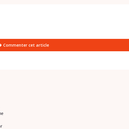
Commenter cet article
e
me
ar