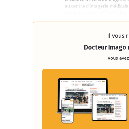
au centre d’imagerie médicale
administrateur de TreBreizh. 
GCS TreBreizh est le fruit d'u
locales d'améli
Il vous 
Docteur Imago r
Vous avez