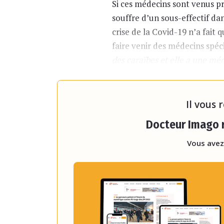
Si ces médecins sont venus pr
souffre d’un sous-effectif dans
crise de la Covid-19 n’a fait 
faire venir des médecins spé
des caraïbes et elle a une m
viennent en renfort sur des z
explique le chef du service de
Il vous 
Docteur Imago r
Vous avez