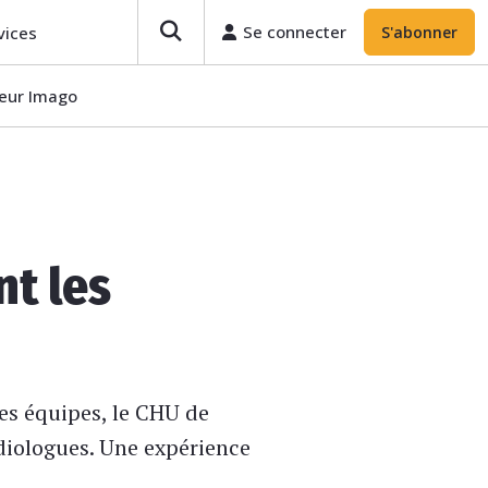
Se connecter
vices
S'abonner
teur Imago
nt les
es équipes, le CHU de
diologues. Une expérience