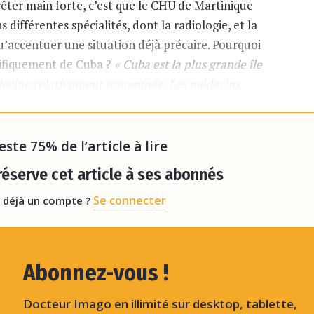
êter main forte, c’est que le CHU de Martinique
 différentes spécialités, dont la radiologie, et la
qu’accentuer une situation déjà précaire. Pourquoi
cifiquement de Cuba ?
« Cuba est la plus grande île
édecine relativement renommée. Les médecins
ones plus touchées qu’eux par la Covid-19 »,
reste 75% de l’article à lire
éserve cet article à ses abonnés
Se connecter
 déjà un compte ?
Abonnez-vous !
Docteur Imago en illimité sur desktop, tablette,