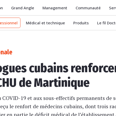
on
Grand Angle
Management
Communauté
Ser
essionnel
Médical et technique
Produits
Le fil Doc
onale
ogues cubains renforce
CHU de Martinique
du COVID-19 et aux sous-effectifs permanents de s
çu le renfort de médecins cubains, dont trois ra
er en partie le déficit médical de l’établissement.