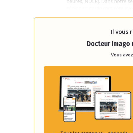
heures, NDLR]. Dans notre ser
sénior en garde complète avec
ou faisant fonction d'interne 
et ce dernier ne pe
Il vous 
Docteur Imago r
Vous avez