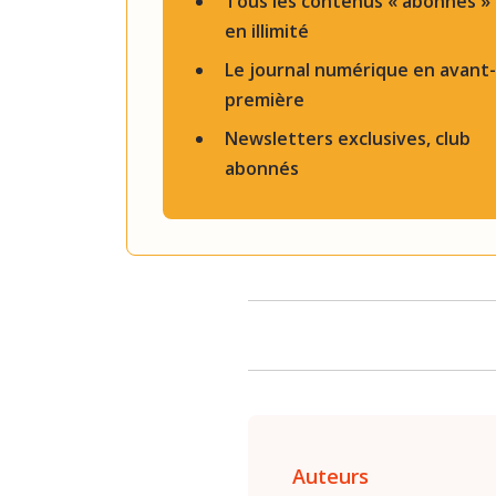
Tous les contenus « abonnés »
en illimité
Le journal numérique en avant-
première
Newsletters exclusives, club
abonnés
Auteurs