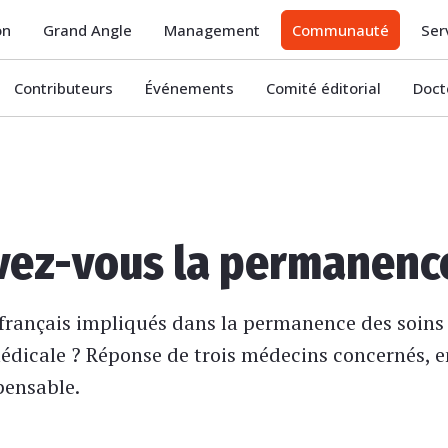
on
Grand Angle
Management
Communauté
Ser
Contributeurs
Événements
Comité éditorial
Doct
ez-vous la permanence
rançais impliqués dans la permanence des soins fo
édicale ? Réponse de trois médecins concernés, en
pensable.