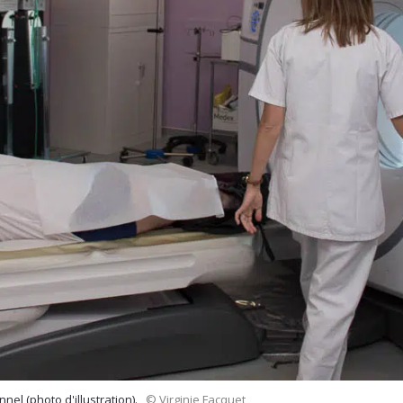
el (photo d'illustration).
© Virginie Facquet