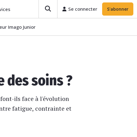
Se connecter
S'abonner
Se connecter
vices
S'abonner
eur Imago Junior
 des soins ?
nt-ils face à l'évolution
tre fatigue, contrainte et