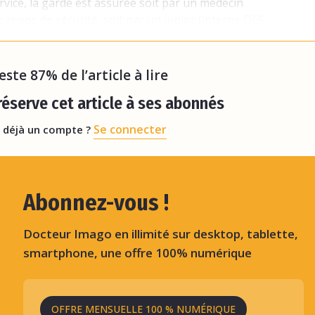
vice, la garde est assurée soit par un médecin
 repos de sécurité, soit par un junior (interne DES
(FFI)) avec un sénior en demi-garde demi-astreinte,
reste 87% de l’article à lire
éserve cet article à ses abonnés
Se connecter
 déjà un compte ?
Abonnez-vous !
Docteur Imago en illimité sur desktop, tablette,
smartphone, une offre 100% numérique
OFFRE MENSUELLE 100 % NUMÉRIQUE