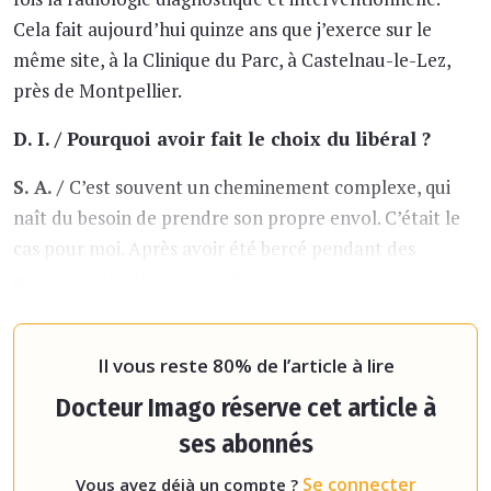
Cela fait aujourd’hui quinze ans que j’exerce sur le
même site, à la Clinique du Parc, à Castelnau-le-Lez,
près de Montpellier.
D. I. / Pourquoi avoir fait le choix du libéral ?
S. A. /
C’est souvent un cheminement complexe, qui
naît du besoin de prendre son propre envol. C’était le
cas pour moi. Après avoir été bercé pendant des
années à l’hôpital, depuis le premier concours de
médecine, on ressent parfois l’envie de couper le
cordon ombilical pour créer sa propre histoire. J’av
Il vous reste 80% de l’article à lire
Docteur Imago réserve cet article à
ses abonnés
Se connecter
Vous avez déjà un compte ?