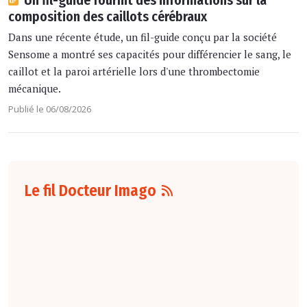
Un fil-guide fournit des informations sur la
composition des caillots cérébraux
Dans une récente étude, un fil-guide conçu par la société
Sensome a montré ses capacités pour différencier le sang, le
caillot et la paroi artérielle lors d'une thrombectomie
mécanique.
Publié le 06/08/2026
Le fil Docteur Imago
07 août
16:00
Pour la détection
du cancer du sein,
les performances
diagnostiques des