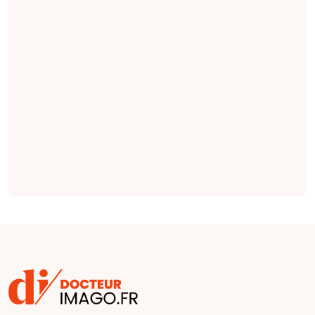
des indications
pertinentes en
radiologie qui
seraient plus
complètes et plus
factuelles que les
indications émises
par des cliniciens
(
étude
).