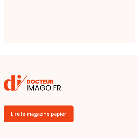
serait la séquence
la plus importante
(
étude
).
Lire le magazine papier