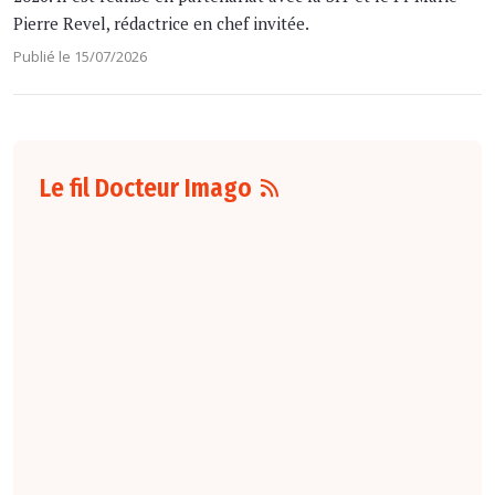
Pierre Revel, rédactrice en chef invitée.
Publié le 15/07/2026
Le fil Docteur Imago
06 août
16:00
L'arrêté du 4 août
2026
fixant le
nombre d'étudiants
de troisième cycle
des études de
médecine
susceptibles d'être
affectés, par
spécialité et par