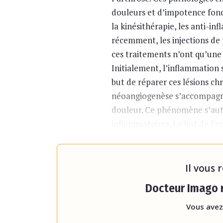
douleurs et d’impotence fonc
la kinésithérapie, les anti-inf
récemment, les injections de 
ces traitements n’ont qu’une 
Initialement, l’inflammation
but de réparer ces lésions c
néoangiogenèse s’accompagne
douleur. Ce phénomène s’auto
inflammatoires. Le but de l’e
pour mettre fin au cercle vic
La capsulite rét
Il vous 
Docteur Imago r
Vous avez