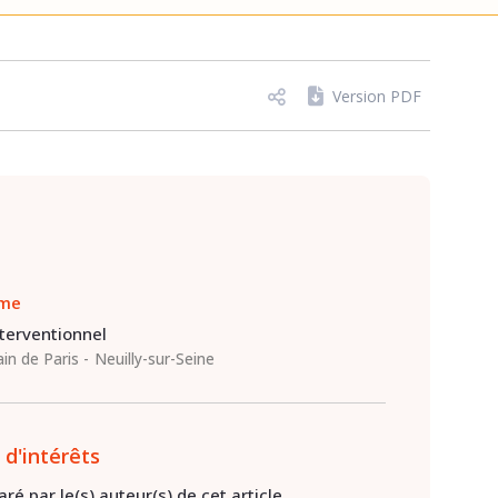
Version PDF
ime
terventionnel
in de Paris
Neuilly-sur-Seine
 d'intérêts
ré par le(s) auteur(s) de cet article.