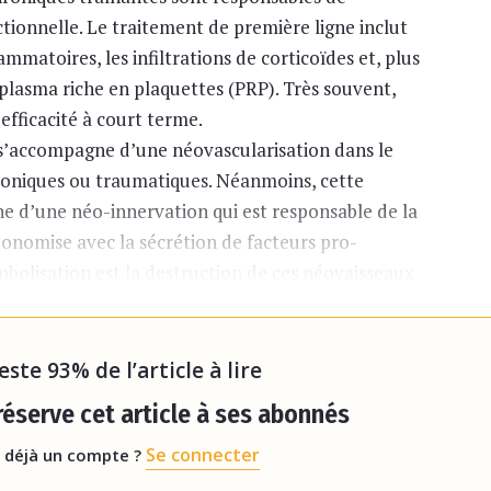
tionnelle. Le traitement de première ligne inclut
lammatoires, les infiltrations de corticoïdes et, plus
plasma riche en plaquettes (PRP). Très souvent,
efficacité à court terme.
 s’accompagne d’une néovascularisation dans le
hroniques ou traumatiques. Néanmoins, cette
 d’une néo-innervation qui est responsable de la
nomise avec la sécrétion de facteurs pro-
mbolisation est la destruction de ces néovaisseaux
ieux qui entretient le processus inflammatoire.
reste 93% de l’article à lire
éserve cet article à ses abonnés
Se connecter
 déjà un compte ?