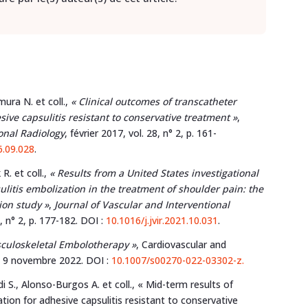
ra N. et coll.,
«
Clinical outcomes of transcatheter
sive capsulitis resistant to conservative treatment »
,
ional Radiology
, février 2017, vol. 28, n° 2, p. 161-
6.09.028
.
R. et coll.,
«
Results from a United States investigational
ulitis embolization in the treatment of shoulder pain: the
ion study »
,
Journal of Vascular and Interventional
3, n° 2, p. 177-182. DOI :
10.1016/j.jvir.2021.10.031
.
culoskeletal Embolotherapy »
, Cardiovascular and
b 9 novembre 2022. DOI :
10.1007/s00270-022-03302-z.
 S., Alonso-Burgos A. et coll., « Mid-term results of
tion for adhesive capsulitis resistant to conservative