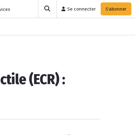
Se connecter
vices
S'abonner
tile (ECR) :