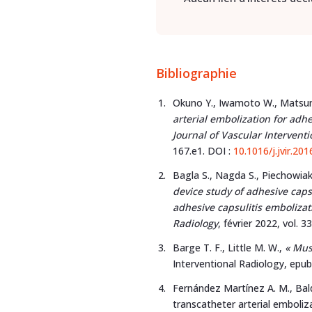
Bibliographie
Okuno Y., Iwamoto W., Matsumu
arterial embolization for adhe
Journal of Vascular Intervent
167.e1. DOI :
10.1016/j.jvir.201
Bagla S., Nagda S., Piechowiak 
device study of adhesive caps
adhesive capsulitis embolizat
Radiology
, février 2022, vol. 3
Barge T. F., Little M. W.,
«
Mus
Interventional Radiology, epu
Fernández Martínez A. M., Baldi
transcatheter arterial emboliza