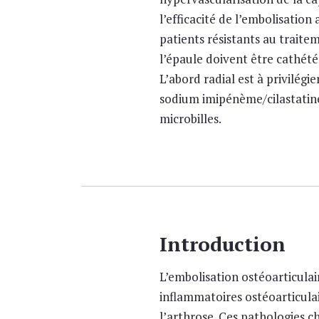
l’efficacité de l’embolisation
patients résistants au traite
l’épaule doivent être cathété
L’abord radial est à privilégi
sodium imipénème/cilastatine
microbilles.
Introduction
L’embolisation ostéoarticula
inflammatoires ostéoarticulai
l’arthrose. Ces pathologies c