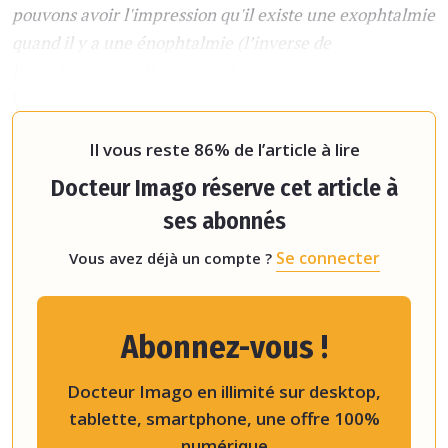
pouvons avoir l'impression qu'il existe une exophtalmie
quand il y a une énophtalmie (l’inverse de
l’exophtalmie, NDLR) controlatérale »
, explique
l’intervenante. Le diagnostic de l’exophtalmie est
réalisé en mesurant la ligne bicanthale externe sel
Il vous reste 86% de l’article à lire
Docteur Imago réserve cet article à
ses abonnés
Se connecter
Vous avez déjà un compte ?
Abonnez-vous !
Docteur Imago en illimité sur desktop,
tablette, smartphone, une offre 100%
numérique