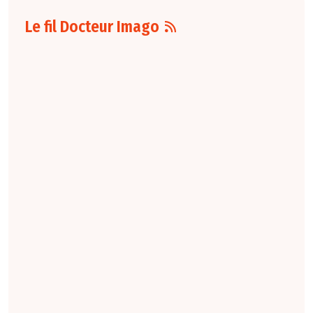
Le fil Docteur Imago
07 août
16:00
Pour la détection
du cancer du sein,
les performances
diagnostiques des
protocoles d'IRM
abrégée par
rapport à l'IRM
standard varient
selon le protocole
et le contexte
clinique. La
technique FAST
conserve une
sensibilité élevée,
tandis que la