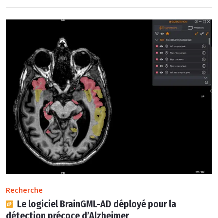
Recherche
Le logiciel BrainGML-AD déployé pour la
détection précoce d’Alzheimer