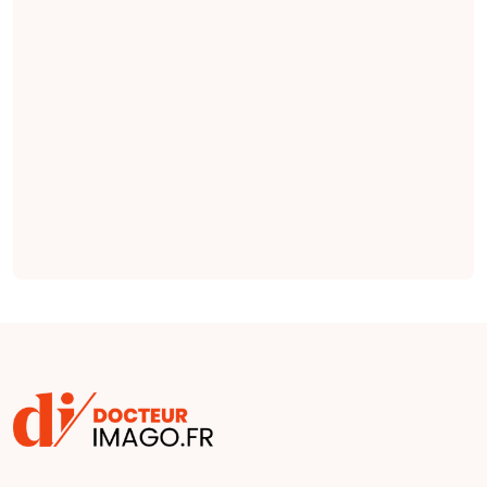
pertinentes en
radiologie qui
seraient plus
complètes et plus
factuelles que les
indications émises
par des cliniciens
(
étude
).