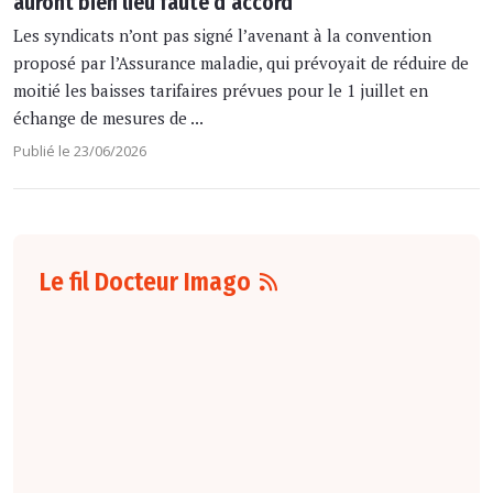
auront bien lieu faute d’accord
Les syndicats n’ont pas signé l’avenant à la convention
proposé par l’Assurance maladie, qui prévoyait de réduire de
moitié les baisses tarifaires prévues pour le 1 juillet en
échange de mesures de ...
Publié le 23/06/2026
Le fil Docteur Imago
07 août
16:00
Pour la détection
du cancer du sein,
les performances
diagnostiques des
protocoles d'IRM