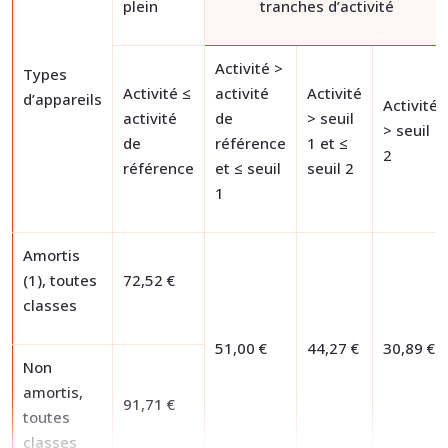
plein
tranches d’activité
Activité >
Types
Activité ≤
activité
Activité
d’appareils
Activité
activité
de
> seuil
> seuil
de
référence
1 et ≤
2
référence
et ≤ seuil
seuil 2
1
Amortis
(1), toutes
72,52 €
classes
51,00 €
44,27 €
30,89 €
Non
amortis,
91,71 €
toutes
classes