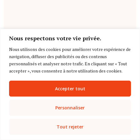
de générer, à partir
des notes cliniques,
des indications
pertinentes en
radiologie qui
Nous respectons votre vie privée.
seraient plus
complètes et plus
Nous utilisons des cookies pour améliorer votre expérience de
factuelles que les
navigation, diffuser des publicités ou des contenus
indications émises
personnalisés et analyser notre trafic. En cliquant sur « Tout
par des cliniciens
accepter », vous consentez à notre utilisation des cookies.
(
étude
).
Accepter tout
Personnaliser
Tout rejeter