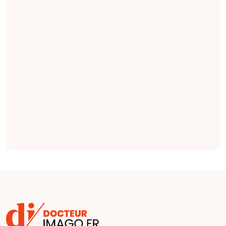
rénale permettrait
le dépistage
précoce et non
invasif de
l'insuffisance
rénale chronique,
et l'imagerie DWI
serait la séquence
la plus importante
(
étude
).