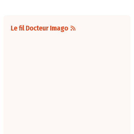
Le fil Docteur Imago
07 août
16:00
Pour la détection
du cancer du sein,
les performances
diagnostiques des
protocoles d'IRM
abrégée par
rapport à l'IRM
standard varient
selon le protocole
et le contexte
clinique. La
technique FAST