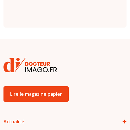
(
étude
).
Lire le magazine papier
Actualité