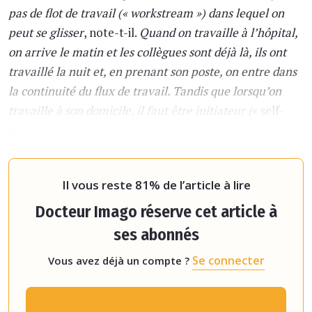
pas de flot de travail (« workstream ») dans lequel on
peut se glisser
, note-t-il.
Quand on travaille à l’hôpital,
on arrive le matin et les collègues sont déjà là, ils ont
travaillé la nuit et, en prenant son poste, on entre dans
la continuité du flux de travail. Tandis que lorsqu’on
travaille à son domicile, il faut être initiateur (
« self-
starter »
) et autonome (
« self-sustainer »
), sans autre
radiologue à proximité. »
Selon lui, rester motivé dans
cette configuration de travail peut représenter
Il vous reste 81% de l’article à lire
Docteur Imago réserve cet article à
ses abonnés
Se connecter
Vous avez déjà un compte ?