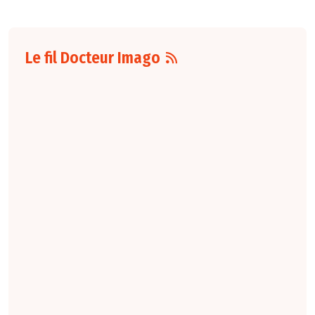
Le fil Docteur Imago
07 août
16:00
Pour la détection
du cancer du sein,
les performances
diagnostiques des
protocoles d'IRM
abrégée par
rapport à l'IRM
standard varient
selon le protocole
et le contexte
clinique. La
technique FAST
conserve une