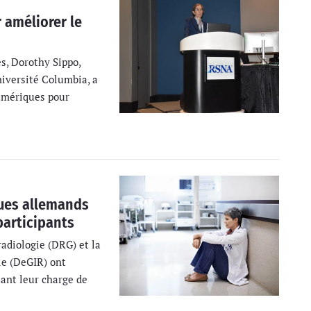
 améliorer le
es, Dorothy Sippo,
niversité Columbia, a
umériques pour
ues allemands
participants
radiologie (DRG) et la
le (DeGIR) ont
ant leur charge de