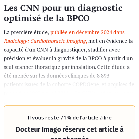
Les CNN pour un diagnostic
optimisé de la BPCO
La première étude,
publiée en décembre 2024 dans
Radiology: Cardiothoracic Imaging
,
met en évidence la
capacité d'un CNN à diagnostiquer, stadifier avec
précision et évaluer la gravité de la BPCO à partir d'un
seul scanner thoracique par inhalation. Cette étude a
été menée sur les données cliniques de 8 893
patients issues de la cohorte COPDGene, et acquises de
novembre 2007 à avril 2011.
« Le CNN a été formé pour
prédire les mesures de spirométrie à l’aide de données
cliniques et d’un scanner
Il vous reste 71% de l’article à lire
Docteur Imago réserve cet article à