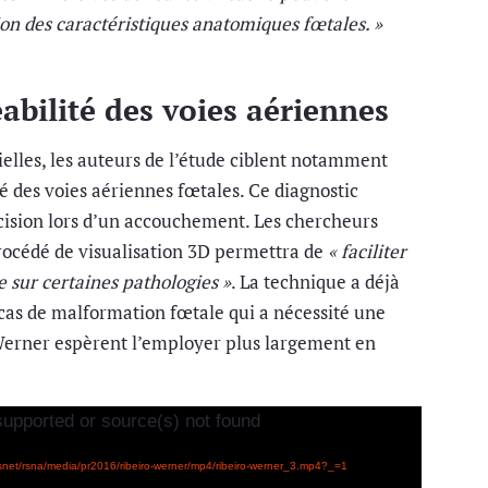
n des caractéristiques anatomiques fœtales. »
abilité des voies aériennes
ielles, les auteurs de l’étude ciblent notamment
té des voies aériennes fœtales. Ce diagnostic
écision lors d’un accouchement. Les chercheurs
océdé de visualisation 3D permettra de
« faciliter
re sur certaines pathologies »
. La technique a déjà
n cas de malformation fœtale qui a nécessité une
Werner espèrent l’employer plus largement en
supported or source(s) not found
imssnet/rsna/media/pr2016/ribeiro-werner/mp4/ribeiro-werner_3.mp4?_=1