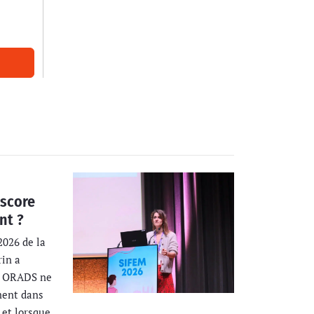
 score
nt ?
2026 de la
rin a
re ORADS ne
ment dans
 et lorsque