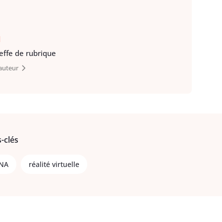
d
heffe de rubrique
’auteur
-clés
NA
réalité virtuelle