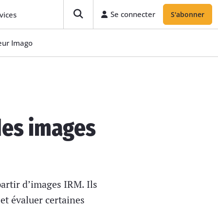
Se connecter
vices
S'abonner
teur Imago
 des images
rtir d’images IRM. Ils
 et évaluer certaines