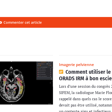
Commenter cet article
Imagerie pelvienne
Comment utiliser le
ORADS IRM à bon escie
Lors d’une session du congrès 
SIFEM, la radiologue Marie Flo
rappelé dans quels cas le sco
devait pas être utilisé, notam
un contexte aigu et infectieux,