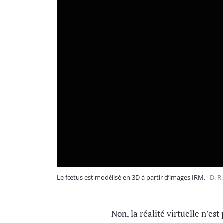
Le fœtus est modélisé en 3D à partir d’images IRM.
D. R.
Non, la réalité virtuelle n’es