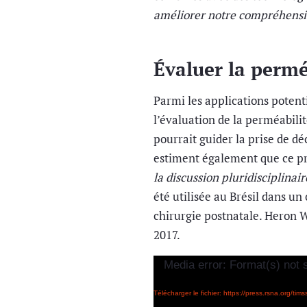
améliorer notre compréhensio
Évaluer la permé
Parmi les applications potent
l’évaluation de la perméabili
pourrait guider la prise de d
estiment également que ce pr
la discussion pluridisciplinai
été utilisée au Brésil dans u
chirurgie postnatale. Heron 
2017.
Lecteur
Media error: Format(s) not 
vidéo
Télécharger le fichier: https://press.rsna.org/t